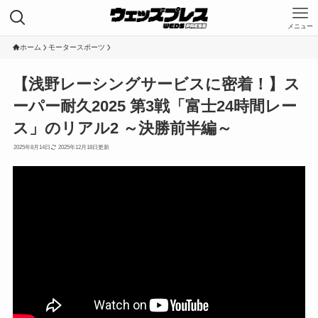
メニュー
HOME
ホーム
モータースポーツ
投稿一覧
【浅野レーシングサービスに密着！】ス
コーポレートサイト
ーパー耐久2025 第3戦「富士24時間レー
ス」のリアル2 ～決勝前半編～
2025年8月14日
2025年12月18日
Category
Kranze
LEONIS
MAVERICK
WEDS ADVENTURE
WedsSport
ホイールの知識
モータースポーツ
Tags
DLラブカWinmaXスイフト
JAF 全日本ダートトライアル選手権