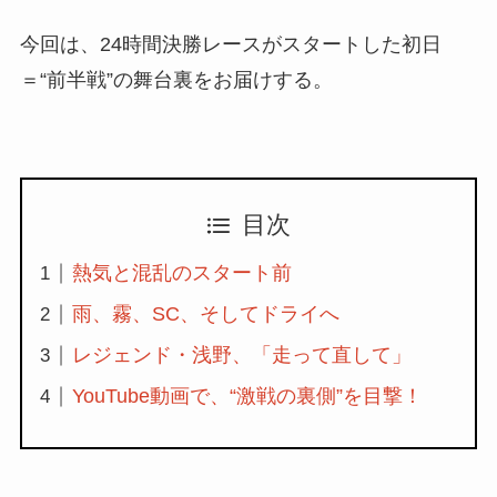
ジムニーシエラ
スズキ
今回は、24時間決勝レースがスタートした初日
スポーツカー
スーパー耐久
＝“前半戦”の舞台裏をお届けする。
タイプR
デリカミニ
トヨタ
ハリアー
プロボックス
ホイールの基礎知識
ホイールの選び方
目次
ミニバン
モータスポーツ
熱気と混乱のスタート前
モータースポーツ
ランクル
雨、霧、SC、そしてドライへ
商用車
富士スピードウェイ
日産
レジェンド・浅野、「走って直して」
旧車
浅野レーシングサービス
YouTube動画で、“激戦の裏側”を目撃！
青山学院大学自動車部耐久チーム