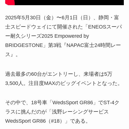
Kranze
LEONIS
LEONIS NAVIA
MAVERICK
MUD VANCE
2025年5月30日（金）〜6月1日（日）、静岡・富
士スピードウェイにて開催された「ENEOSスーパ
NOVARIS
RACE REPORT
ー耐久シリーズ2025 Empowered by
RIZLEY
SUGO
SUV
BRIDGESTONE」第3戦『NAPAC富士24時間レー
WEDSA
WEDSADVENTURE
ス』。
WEDS ADVENTURE
WedsSport
過去最多の60台がエントリーし、来場者は5万
YOSHIMURA
3,500人。注目度MAXのビッグイベントとなった。
アルファード／ヴェルファイア
クラウン
クラウンエステート
その中で、18号車「WedsSport GR86」でST-4ク
サクシード
サーキットパーク切谷
ラスに挑んだのが「浅野レーシングサービス
シビック
ジムニー
WedsSport GR86（#18）」である。