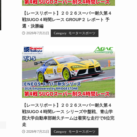
【レースリポート】２０２６スーパー耐久第４
戦SUGO４時間レース GROUP２ レポート 予
選・決勝編
2026年7月21日
モータースポーツ
【レースリポート】２０２６スーパー耐久第４
戦SUGO４時間レース シリーズ中盤戦、青山学
院大学自動車部耐久チームは着実な走行で8位完
走
2026年7月21日
モータースポーツ