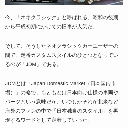
Kranze
LEONIS
LEONIS NAVIA
MAVERICK
MUD VANCE
今、「ネオクラシック」と呼ばれる、昭和の後期
から平成初期にかけての旧車が人気だ。
NOVARIS
RACE REPORT
RIZLEY
SUGO
SUV
そして、そうしたネオクラシックカーユーザーの
WEDSA
WEDSADVENTURE
間で、定番カスタムスタイルのひとつとなってい
WEDS ADVENTURE
WedsSport
るのが「JDM」である。
YOSHIMURA
JDMとは「Japan Domestic Market（日本国内市
アルファード／ヴェルファイア
場）」の略で、もともとは日本向け仕様の車両や
クラウン
クラウンエステート
パーツという意味だが、いつしかそれが北米など
サクシード
サーキットパーク切谷
海外のファンの中で「日本独自のスタイル」を再
シビック
ジムニー
現するワードとして定着していった。