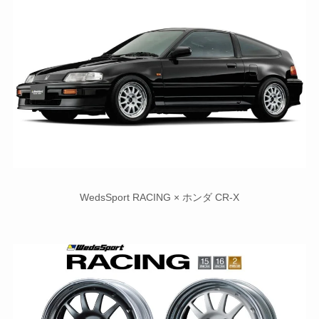
WedsSport RACING × ホンダ CR-X