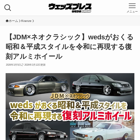
メニュー
HOME
ホーム
Kranze
投稿一覧
【JDM×ネオクラシック】wedsがおくる
コーポレートサイト
昭和＆平成スタイルを令和に再現する復
刻アルミホイール
2026年3月5日
2026年3月12日
Category
Kranze
LEONIS
MAVERICK
WEDS ADVENTURE
WedsSport
ホイールの知識
モータースポーツ
Tags
DLラブカWinmaXスイフト
JAF 全日本ダートトライアル選手権