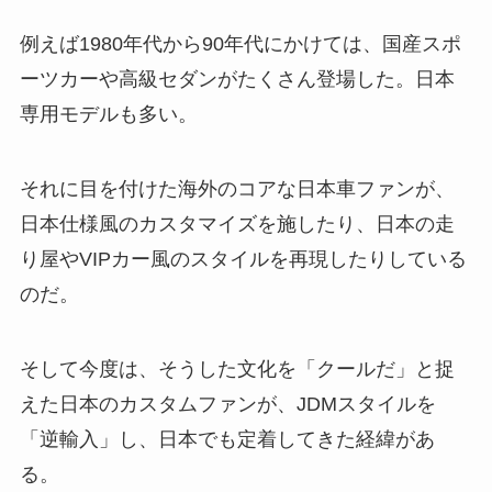
ジムニーシエラ
スズキ
例えば1980年代から90年代にかけては、国産スポ
スポーツカー
スーパー耐久
ーツカーや高級セダンがたくさん登場した。日本
タイプR
デリカミニ
トヨタ
専用モデルも多い。
ハリアー
プロボックス
ホイールの基礎知識
ホイールの選び方
それに目を付けた海外のコアな日本車ファンが、
日本仕様風のカスタマイズを施したり、日本の走
ミニバン
モータスポーツ
り屋やVIPカー風のスタイルを再現したりしている
モータースポーツ
ランクル
のだ。
商用車
富士スピードウェイ
日産
旧車
浅野レーシングサービス
そして今度は、そうした文化を「クールだ」と捉
えた日本のカスタムファンが、JDMスタイルを
青山学院大学自動車部耐久チーム
「逆輸入」し、日本でも定着してきた経緯があ
る。