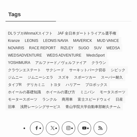
Tags
DLラブカWinmaXスイフト
JAF 全日本ダートトライアル選手権
Kranze
LEONIS
LEONIS NAVIA
MAVERICK
MUD VANCE
NOVARIS
RACE REPORT
RIZLEY
SUGO
SUV
WEDSA
WEDSADVENTURE
WEDS ADVENTURE
WedsSport
YOSHIMURA
アルファード／ヴェルファイア
クラウン
クラウンエステート
サクシード
サーキットパーク切谷
シビック
ジムニー
ジムニーシエラ
スズキ
スポーツカー
スーパー耐久
タイプR
デリカミニ
トヨタ
ハリアー
プロボックス
ホイールの基礎知識
ホイールの選び方
ミニバン
モータスポーツ
モータースポーツ
ランクル
商用車
富士スピードウェイ
日産
旧車
浅野レーシングサービス
青山学院大学自動車部耐久チーム