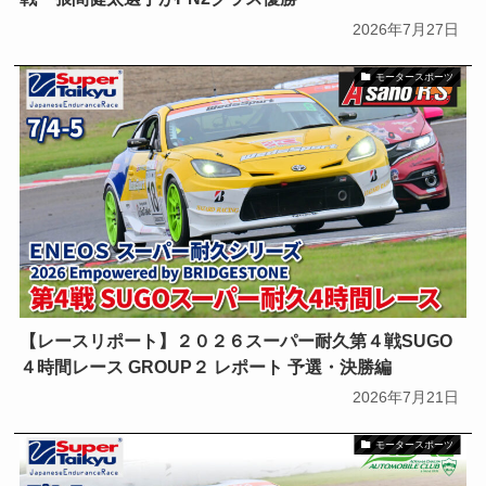
Kranze
LEONIS
LEONIS NAVIA
2026年7月27日
MAVERICK
MUD VANCE
モータースポーツ
NOVARIS
RACE REPORT
RIZLEY
SUGO
SUV
WEDSA
WEDSADVENTURE
WEDS ADVENTURE
WedsSport
YOSHIMURA
アルファード／ヴェルファイア
【レースリポート】２０２６スーパー耐久第４戦SUGO
クラウン
クラウンエステート
４時間レース GROUP２ レポート 予選・決勝編
2026年7月21日
サクシード
サーキットパーク切谷
モータースポーツ
シビック
ジムニー