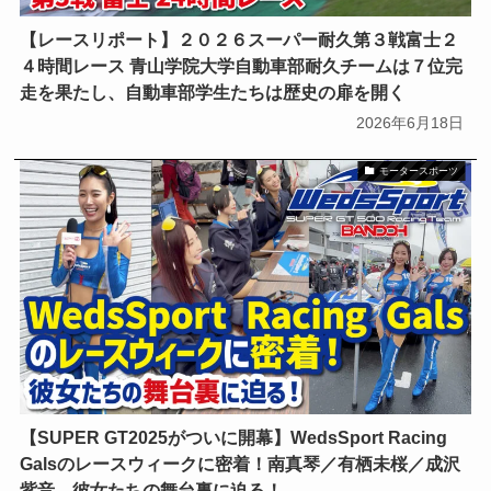
【レースリポート】２０２６スーパー耐久第３戦富士２
４時間レース 青山学院大学自動車部耐久チームは７位完
走を果たし、自動車部学生たちは歴史の扉を開く
2026年6月18日
モータースポーツ
【SUPER GT2025がついに開幕】WedsSport Racing
Galsのレースウィークに密着！南真琴／有栖未桜／成沢
紫音、彼女たちの舞台裏に迫る！