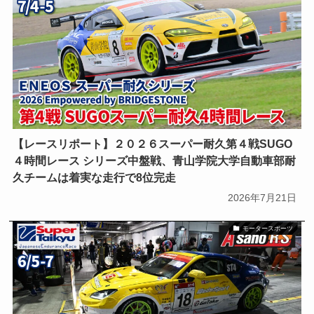
ジムニーシエラ
スズキ
スポーツカー
スーパー耐久
タイプR
デリカミニ
トヨタ
ハリアー
プロボックス
ホイールの基礎知識
ホイールの選び方
【レースリポート】２０２６スーパー耐久第４戦SUGO
ミニバン
モータスポーツ
４時間レース シリーズ中盤戦、青山学院大学自動車部耐
モータースポーツ
ランクル
久チームは着実な走行で8位完走
2026年7月21日
商用車
富士スピードウェイ
日産
モータースポーツ
旧車
浅野レーシングサービス
青山学院大学自動車部耐久チーム