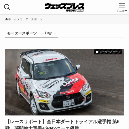
メニュー
HOME
ホーム
モータースポーツ
投稿一覧
– tag –
モータースポーツ
コーポレートサイト
モータースポーツ
Category
Kranze
LEONIS
MAVERICK
WEDS ADVENTURE
WedsSport
ホイールの知識
モータースポーツ
Tags
DLラブカWinmaXスイフト
【レースリポート】全日本ダートトライアル選手権 第6
JAF 全日本ダートトライアル選手権
戦 張間健太選手がPN2クラス優勝