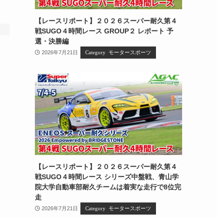
【レースリポート】２０２６スーパー耐久第４
戦SUGO４時間レース GROUP２ レポート 予
選・決勝編
2026年7月21日
モータースポーツ
【レースリポート】２０２６スーパー耐久第４
戦SUGO４時間レース シリーズ中盤戦、青山学
院大学自動車部耐久チームは着実な走行で8位完
走
2026年7月21日
モータースポーツ