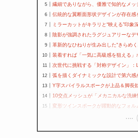
繊細でありながら、優雅で知的なメッシュ
伝統的な翼断面形状デザインが存在感を主
ミラーカットがキラリと“映える”印象深さ
陰影が強調されたラグジュアリーなデザイ
革新的なひねりが生み出した“きらめく星”
装着すれば「一気に高級感を狙える」ホイ
次世代に挑戦する「対称デザイン」：LEO
弧を描くダイナミックな設計で第六感が覚醒
Y字スパイラルスポークが上品＆脚長効果：
10交点メッシュが「メカニカルな洗練性
変形ツインスポークが躍動的なフォルムを