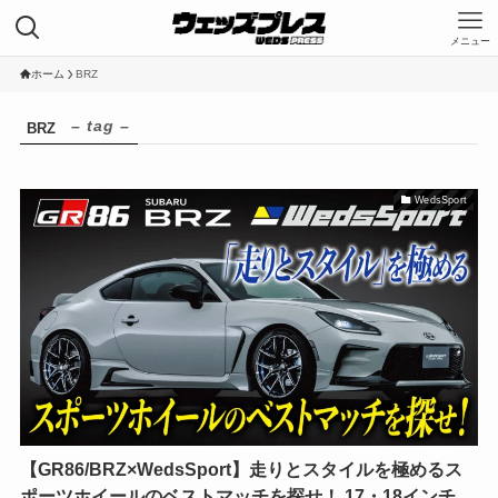
メニュー
HOME
ホーム
BRZ
投稿一覧
– tag –
BRZ
コーポレートサイト
WedsSport
Category
Kranze
LEONIS
MAVERICK
WEDS ADVENTURE
WedsSport
ホイールの知識
モータースポーツ
Tags
DLラブカWinmaXスイフト
【GR86/BRZ×WedsSport】走りとスタイルを極めるス
JAF 全日本ダートトライアル選手権
ポーツホイールのベストマッチを探せ！ 17・18インチ