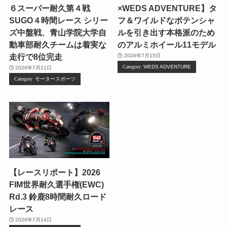
６スーパー耐久第４戦
×WEDS ADVENTURE】タ
SUGO４時間レース シリー
フ＆ワイルドなポテンシャ
ズ中盤戦、青山学院大学自
ルを引き出す本格派のため
動車部耐久チームは着実な
のアルミホイール11モデル
走行で8位完走
2026年7月15日
WEDS ADVENTURE
2026年7月21日
モータースポーツ
【レースリポート】2026
FIM世界耐久選手権(EWC)
Rd.3 鈴鹿8時間耐久ロード
レース
2026年7月14日