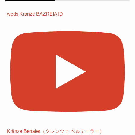
ジムニーシエラ
スズキ
weds Kranze BAZREIA ID
スポーツカー
スーパー耐久
タイプR
デリカミニ
トヨタ
ハリアー
プロボックス
ホイールの基礎知識
ホイールの選び方
ミニバン
モータスポーツ
モータースポーツ
ランクル
商用車
富士スピードウェイ
日産
旧車
浅野レーシングサービス
青山学院大学自動車部耐久チーム
Kränze Bertaler（クレンツェ ベルテーラー）