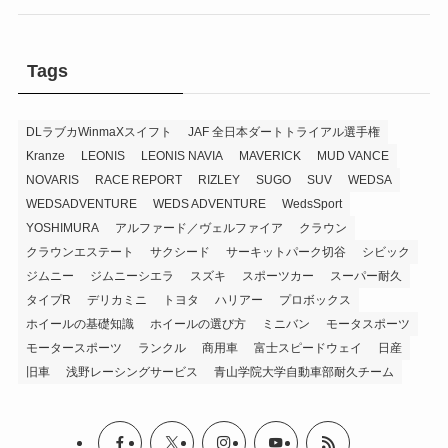
Tags
DLラブカWinmaXスイフト
JAF 全日本ダートトライアル選手権
Kranze
LEONIS
LEONIS NAVIA
MAVERICK
MUD VANCE
NOVARIS
RACE REPORT
RIZLEY
SUGO
SUV
WEDSA
WEDSADVENTURE
WEDS ADVENTURE
WedsSport
YOSHIMURA
アルファード／ヴェルファイア
クラウン
クラウンエステート
サクシード
サーキットパーク切谷
シビック
ジムニー
ジムニーシエラ
スズキ
スポーツカー
スーパー耐久
タイプR
デリカミニ
トヨタ
ハリアー
プロボックス
ホイールの基礎知識
ホイールの選び方
ミニバン
モータスポーツ
モータースポーツ
ランクル
商用車
富士スピードウェイ
日産
旧車
浅野レーシングサービス
青山学院大学自動車部耐久チーム