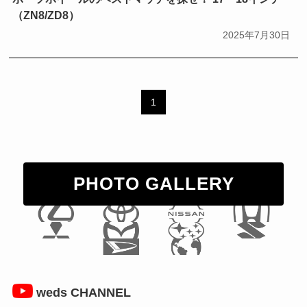
Kranze
LEONIS
LEONIS NAVIA
（ZN8/ZD8）
2025年7月30日
MAVERICK
MUD VANCE
NOVARIS
RACE REPORT
RIZLEY
SUGO
SUV
1
WEDSA
WEDSADVENTURE
WEDS ADVENTURE
WedsSport
YOSHIMURA
PHOTO GALLERY
アルファード／ヴェルファイア
クラウン
クラウンエステート
サクシード
サーキットパーク切谷
シビック
ジムニー
weds CHANNEL