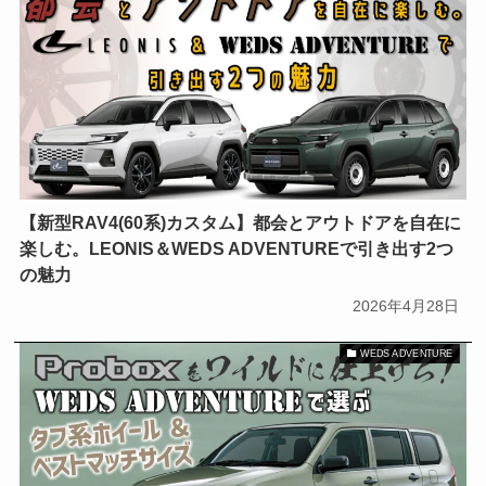
ジムニーシエラ
スズキ
スポーツカー
スーパー耐久
タイプR
デリカミニ
トヨタ
ハリアー
プロボックス
ホイールの基礎知識
ホイールの選び方
【新型RAV4(60系)カスタム】都会とアウトドアを自在に
ミニバン
モータスポーツ
楽しむ。LEONIS＆WEDS ADVENTUREで引き出す2つ
モータースポーツ
ランクル
の魅力
2026年4月28日
商用車
富士スピードウェイ
日産
WEDS ADVENTURE
旧車
浅野レーシングサービス
青山学院大学自動車部耐久チーム