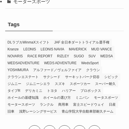
モータースポーツ
Tags
DLラブカWinmaXスイフト
JAF 全日本ダートトライアル選手権
Kranze
LEONIS
LEONIS NAVIA
MAVERICK
MUD VANCE
NOVARIS
RACE REPORT
RIZLEY
SUGO
SUV
WEDSA
WEDSADVENTURE
WEDS ADVENTURE
WedsSport
YOSHIMURA
アルファード／ヴェルファイア
クラウン
クラウンエステート
サクシード
サーキットパーク切谷
シビック
ジムニー
ジムニーシエラ
スズキ
スポーツカー
スーパー耐久
タイプR
デリカミニ
トヨタ
ハリアー
プロボックス
ホイールの基礎知識
ホイールの選び方
ミニバン
モータスポーツ
モータースポーツ
ランクル
商用車
富士スピードウェイ
日産
旧車
浅野レーシングサービス
青山学院大学自動車部耐久チーム