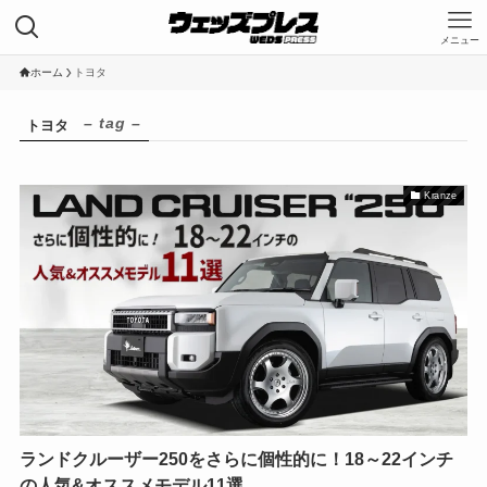
メニュー
HOME
ホーム
トヨタ
投稿一覧
– tag –
トヨタ
コーポレートサイト
Kranze
Category
Kranze
LEONIS
MAVERICK
WEDS ADVENTURE
WedsSport
ホイールの知識
モータースポーツ
Tags
DLラブカWinmaXスイフト
ランドクルーザー250をさらに個性的に！18～22インチ
JAF 全日本ダートトライアル選手権
の人気&オススメモデル11選