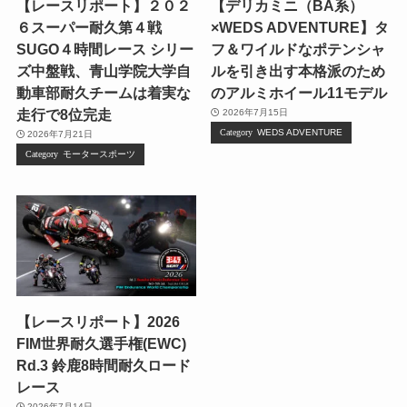
【レースリポート】２０２
【デリカミニ（BA系）
６スーパー耐久第４戦
×WEDS ADVENTURE】タ
SUGO４時間レース シリー
フ＆ワイルドなポテンシャ
ズ中盤戦、青山学院大学自
ルを引き出す本格派のため
動車部耐久チームは着実な
のアルミホイール11モデル
走行で8位完走
2026年7月15日
WEDS ADVENTURE
2026年7月21日
モータースポーツ
【レースリポート】2026
FIM世界耐久選手権(EWC)
Rd.3 鈴鹿8時間耐久ロード
レース
2026年7月14日