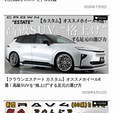
Kranze
LEONIS
LEONIS NAVIA
2026年7月9日
MAVERICK
MUD VANCE
Kranze
NOVARIS
RACE REPORT
RIZLEY
SUGO
SUV
WEDSA
WEDSADVENTURE
WEDS ADVENTURE
WedsSport
YOSHIMURA
アルファード／ヴェルファイア
【クラウンエステート カスタム】オススメホイール8
クラウン
クラウンエステート
選！高級SUVを“格上げ”する足元の選び方
2026年5月12日
サクシード
サーキットパーク切谷
LEONIS
シビック
ジムニー